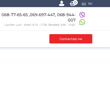
0
RO
RU
,
,
068-77-65-65
069-697-447
068-944-
007
Lucrăm: Luni - Vineri: 8:15 - 17:30; Sâmbătă: 9:00 - 13:00.
Contactați-ne