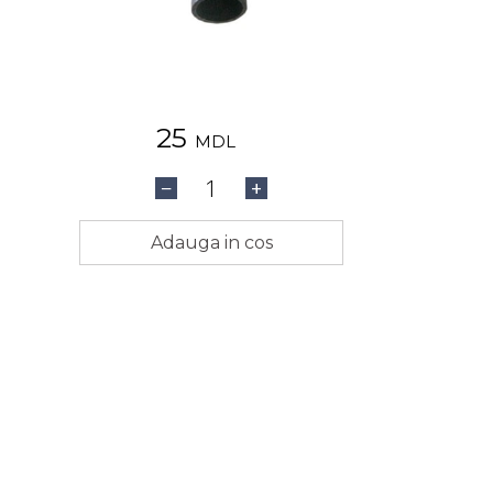
25
MDL
1
−
+
Adauga in cos