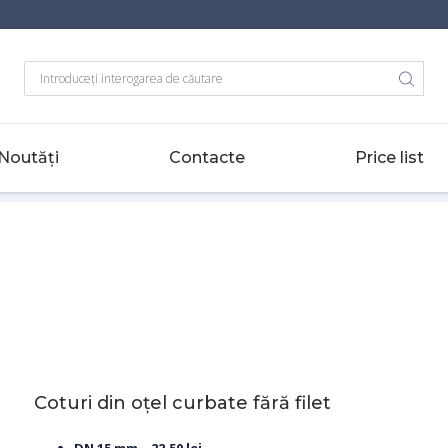
Noutăți
Contacte
Price list
e fără filet
Coturi din oțel curbate fără filet
DN 15 mm – 22,50 lei