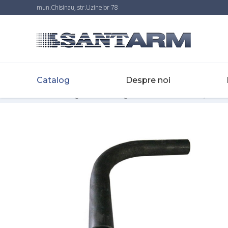
mun.Chisinau, str.Uzinelor 78
Catalog
Despre noi
Home
-
Catalog
-
Accesorii si fitinguri
-
Racorduri
-
Coturi din oțel curbat