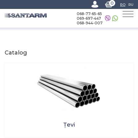
0
RO
RU
068-77-65-65
069-697-447
068-944-007
Home
-
Catalog
Catalog
Țevi