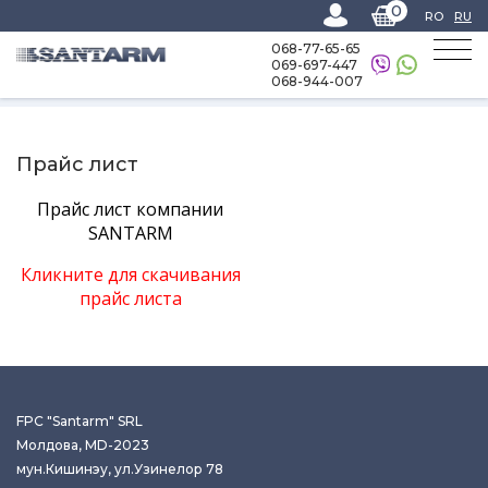
0
RO
RU
068-77-65-65
069-697-447
068-944-007
Home
-
Прайс лист
Прайс лист
Прайс лист компании
SANTARM
Кликните для скачивания
прайс листа
FPC "Santarm" SRL
Молдова, MD-2023
мун.Кишинэу, ул.Узинелор 78