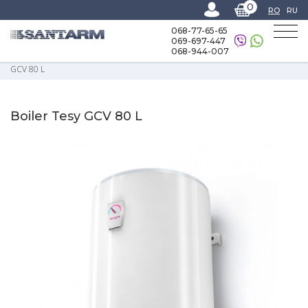
0
RO
RU
068-77-65-65
069-697-447
068-944-007
Home
-
Catalog
-
Încălzitoare de apă electrice și de gaz
-
Boilere
-
Boiler Tesy
GCV 80 L
Boiler Tesy GCV 80 L