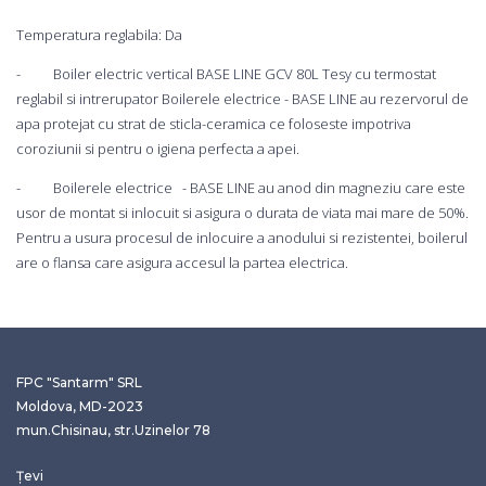
Temperatura reglabila: Da
- Boiler electric vertical BASE LINE GCV 80L Tesy cu termostat
reglabil si intrerupator Boilerele electrice - BASE LINE au rezervorul de
apa protejat cu strat de sticla-ceramica ce foloseste impotriva
coroziunii si pentru o igiena perfecta a apei.
- Boilerele electrice - BASE LINE au anod din magneziu care este
usor de montat si inlocuit si asigura o durata de viata mai mare de 50%.
Pentru a usura procesul de inlocuire a anodului si rezistentei, boilerul
are o flansa care asigura accesul la partea electrica.
FPC "Santarm" SRL
Moldova, MD-2023
mun.Chisinau, str.Uzinelor 78
Țevi