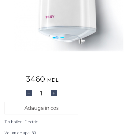
3460
MDL
1
−
+
Adauga in cos
Tip boiler : Electric
Volum de apa: 80 l