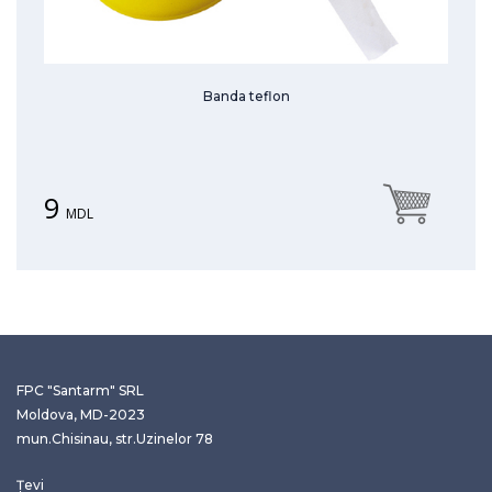
Banda teflon
9
MDL
FPC "Santarm" SRL
Moldova, MD-2023
mun.Chisinau, str.Uzinelor 78
Țevi