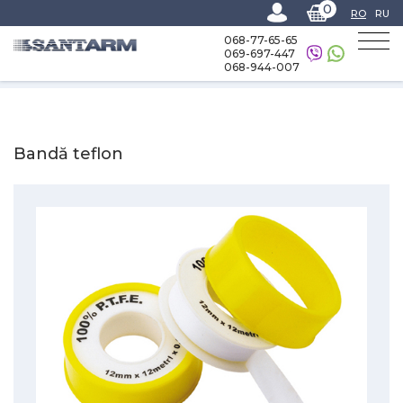
0
RO
RU
068-77-65-65
069-697-447
068-944-007
Home
-
Catalog
-
Materiale sanitare
-
Bandă teflon
Bandă teflon