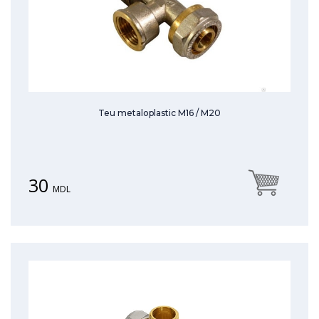
Teu metaloplastic М16 / М20
30
MDL