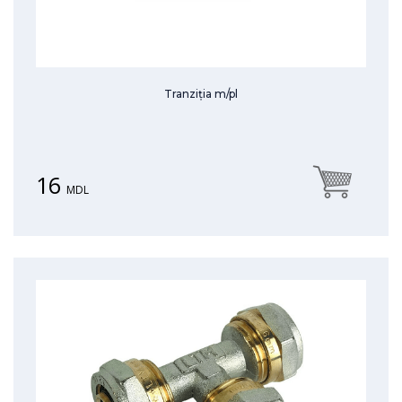
Tranziția m/pl
16
MDL