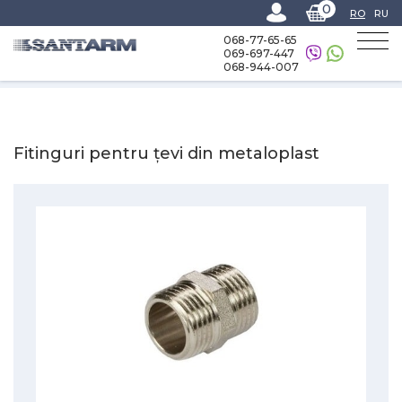
0
RO
RU
068-77-65-65
069-697-447
068-944-007
Home
-
Catalog
-
Accesorii si fitinguri
-
Fitinguri pentru țevi din metaloplast
Fitinguri pentru țevi din metaloplast