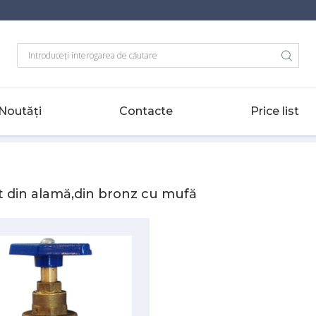
Noutăți
Contacte
Price list
 mufă
 din alamă,din bronz cu mufă