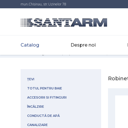
mun.Chisinau, str.Uzinelor 78
Catalog
Despre noi
Home
-
Catalog
-
Robinete și clapete
-
Robinet din alamă,din bronz cu
Robinet
ȚEVI
TOTUL PENTRU BAIE
ACCESORII SI FITINGURI
ÎNCĂLZIRE
CONDUCTĂ DE APĂ
CANALIZARE