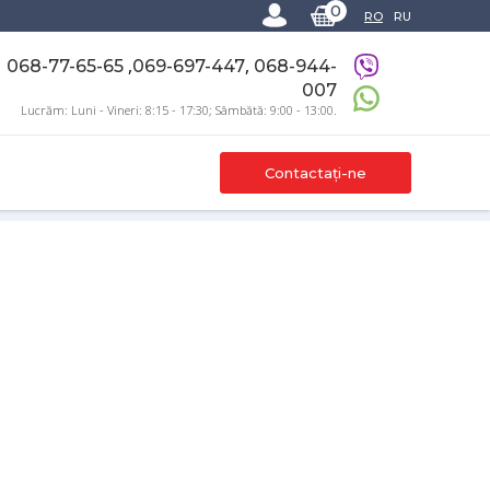
0
RO
RU
,
,
068-77-65-65
069-697-447
068-944-
007
Lucrăm: Luni - Vineri: 8:15 - 17:30; Sâmbătă: 9:00 - 13:00.
Contactați-ne