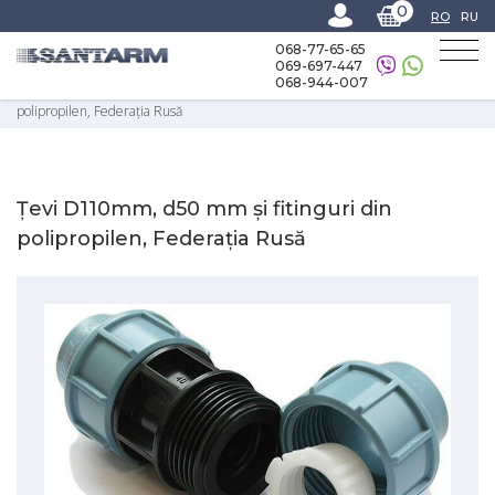
0
RO
RU
068-77-65-65
069-697-447
068-944-007
Home
-
Catalog
-
Canalizare
-
Țevi D110mm, d50 mm şi fitinguri din
polipropilen, Federația Rusă
Țevi D110mm, d50 mm şi fitinguri din
polipropilen, Federația Rusă