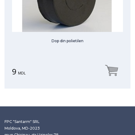
Dop din polietilen
9
MDL
FPC "Santarm" SRL
Moldova, MD-2023
mun.Chisinau, str.Uzinelor 78