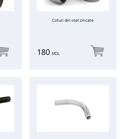
Coturi din oțel zincate
180
MDL