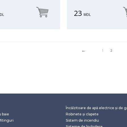
23
DL
MDL
1
2
Încălzitoare de apă electrice și de 
u baie
Robinete și clapete
fitinguri
Sistem de incendiu
Sisteme de închidere