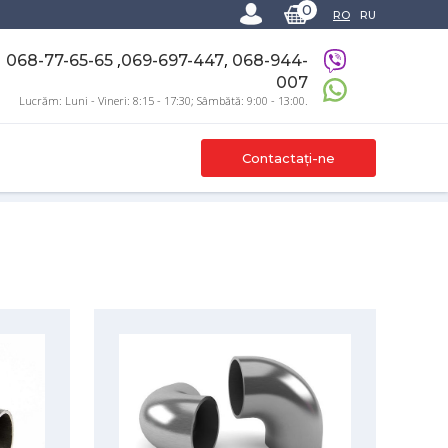
0
RO
RU
,
,
068-77-65-65
069-697-447
068-944-
007
Lucrăm: Luni - Vineri: 8:15 - 17:30; Sâmbătă: 9:00 - 13:00.
Contactați-ne