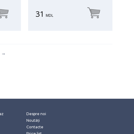
31
MDL
gaz
Despre noi
Noutăți
Contacte
Price list