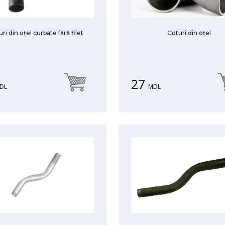
ri din oțel curbate fără filet
Coturi din oțel
27
DL
MDL