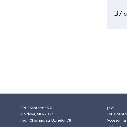
37
M
FPC "Santarm" SRL
Țevi
Moldova, MD-2023
Totul pentr
mun.Chisinau, str.Uzinelor 78
Accesorii si 
Încălzire