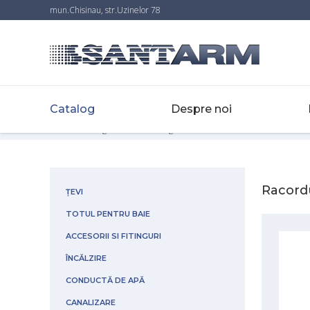
mun.Chisinau, str.Uzinelor 78
Catalog
Despre noi
Home
-
Catalog
-
Accesorii si fitinguri
-
Racorduri
Racord
ȚEVI
TOTUL PENTRU BAIE
ACCESORII SI FITINGURI
ÎNCĂLZIRE
CONDUCTĂ DE APĂ
CANALIZARE