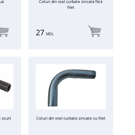
ouă
Coturi din oțel curbate zincate fără
filet
27
MDL
t scurt
Coturi din oțel curbate zincate cu filet