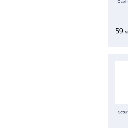
Ocolir
59
M
Coturi