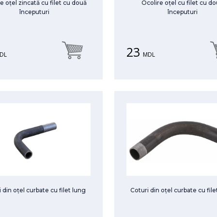
e oțel zincată cu filet cu două
Ocolire oțel cu filet cu d
începuturi
începuturi
23
DL
MDL
 din oțel curbate cu filet lung
Coturi din oțel curbate cu file