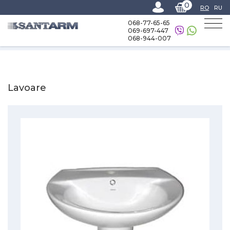
0
RO
RU
068-77-65-65
069-697-447
068-944-007
Home
-
Catalog
-
Totul pentru baie
-
Lavoare
Lavoare