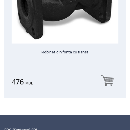
Robinet din fonta cu flansa
476
MDL
FPC "Santarm" SRL