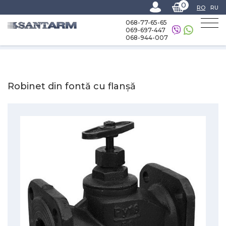
0
RO
RU
068-77-65-65
069-697-447
068-944-007
Home
-
Catalog
-
Robinete și clapete
-
Robinet din fontă cu flanșă
Robinet din fontă cu flanșă