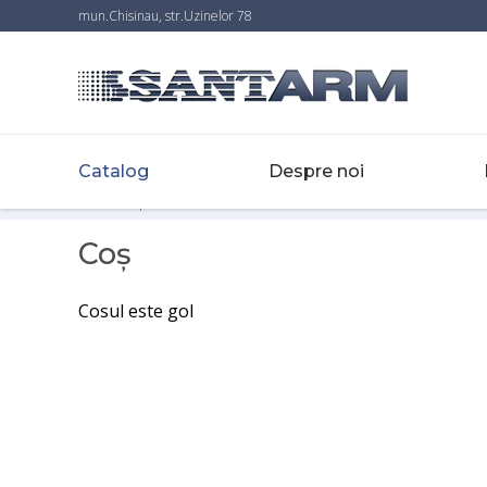
mun.Chisinau, str.Uzinelor 78
Catalog
Despre noi
Home
-
Корзина
Coş
Cosul este gol