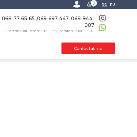
0
RO
RU
,
,
068-77-65-65
069-697-447
068-944-
007
Lucrăm: Luni - Vineri: 8:15 - 17:30; Sâmbătă: 9:00 - 13:00.
Contactați-ne